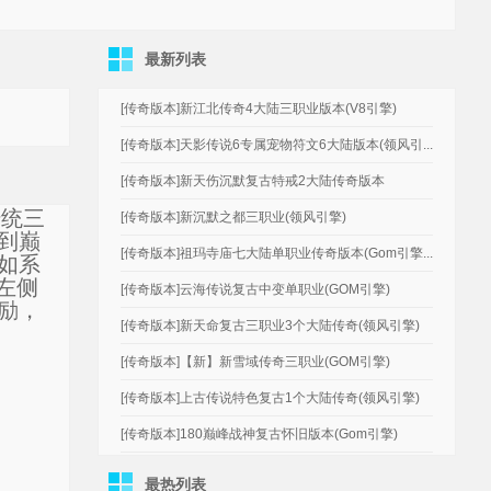
最新列表
[传奇版本]新江北传奇4大陆三职业版本(V8引擎)
[传奇版本]天影传说6专属宠物符文6大陆版本(领风引...
[传奇版本]新天伤沉默复古特戒2大陆传奇版本
传统三
[传奇版本]新沉默之都三职业(领风引擎)
到巅
[传奇版本]祖玛寺庙七大陆单职业传奇版本(Gom引擎...
如系
左侧
[传奇版本]云海传说复古中变单职业(GOM引擎)
励，
[传奇版本]新天命复古三职业3个大陆传奇(领风引擎)
。
[传奇版本]【新】新雪域传奇三职业(GOM引擎)
[传奇版本]上古传说特色复古1个大陆传奇(领风引擎)
[传奇版本]180巅峰战神复古怀旧版本(Gom引擎)
最热列表