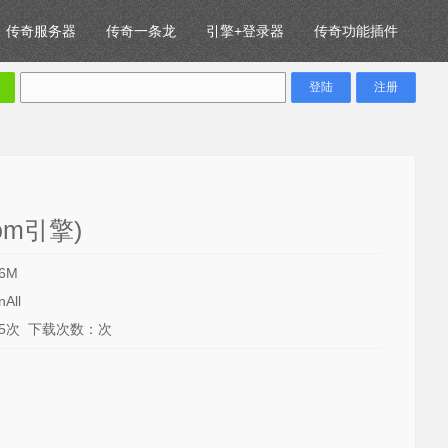
传奇服务器
传奇一条龙
引擎+登录器
传奇功能插件
m引擎)
6M
All
05次 下载次数：次