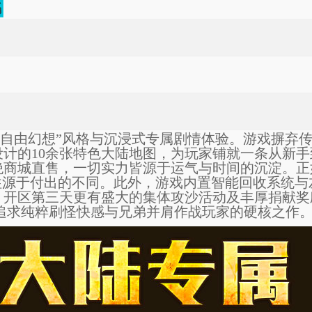
“自由幻想”风格与沉浸式专属剧情体验。游戏摒弃
计的10余张特色大陆地图，为玩家铺就一条从新手
绝商城直售，一切实力皆源于运气与时间的沉淀。正
往源于付出的不同。此外，游戏内置智能回收系统与
。开区第三天更有盛大的集体攻沙活动及丰厚捐献奖
追求纯粹刷怪快感与兄弟并肩作战玩家的硬核之作