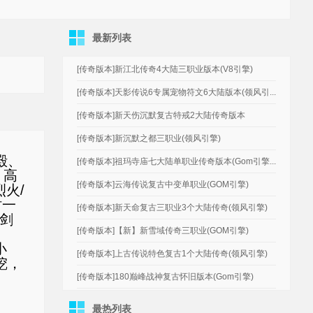
最新列表
[传奇版本]新江北传奇4大陆三职业版本(V8引擎)
[传奇版本]天影传说6专属宠物符文6大陆版本(领风引...
[传奇版本]新天伤沉默复古特戒2大陆传奇版本
[传奇版本]新沉默之都三职业(领风引擎)
殿、
[传奇版本]祖玛寺庙七大陆单职业传奇版本(Gom引擎...
；高
[传奇版本]云海传说复古中变单职业(GOM引擎)
火/
时一
[传奇版本]新天命复古三职业3个大陆传奇(领风引擎)
剑
[传奇版本]【新】新雪域传奇三职业(GOM引擎)
小
[传奇版本]上古传说特色复古1个大陆传奇(领风引擎)
挖，
[传奇版本]180巅峰战神复古怀旧版本(Gom引擎)
最热列表