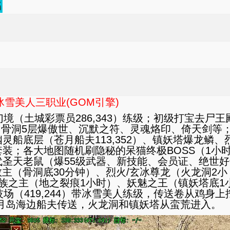
冰雪美人三职业(GOM引擎)
境（土城彩票员286,343）练级；初级打宝去尸王
、骨洞5层爆傲世、沉默之符、灵魂烙印、倚天剑等
船底层（苍月船夫113,352）、镇妖塔爆龙鳞、烈
装；各大地图随机刷隐秘的呆猫终极BOSS（1小
圣天老鼠（爆55级武器、新技能、会员证、绝世好
教主（骨洞底30分钟）、烈火/玄冰尊龙（火龙洞2小
族之主（地之裂痕1小时）、妖魅之王（镇妖塔底1
场（419,244）带冰雪美人练级，传送卷从鸡身上
月岛海边船夫传送，火龙洞和镇妖塔从蛮荒进入。