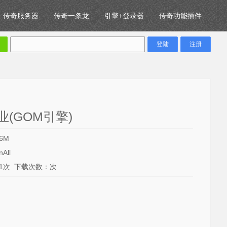
传奇服务器
传奇一条龙
引擎+登录器
传奇功能插件
(GOM引擎)
6M
All
71次 下载次数：次