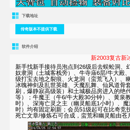
下载地址
传奇版本不提供下载
软件介绍
新2003复古新
新手找新手接待员泡点到26级后去蜈蚣洞、幻
奴隶洞（土城客栈旁）、牛寺庙6层/牛大殿
级打宝去地之裂痕、火龙洞（蛮荒飞入）、幽灵
冰魄神剑及乱世英雄、天魔乱舞、仙风道骨套
刷，爆静寂高级装）和土城极品房进入的绝代
等）；牛魔王（牛6/牛大殿30分钟）、黄泉
时）、深海亡灵之主（幽灵船底1小时）、魔
时）均有固定刷新；会员51级起可在比奇竞技
死亡文章/修炼石可合成，蛮荒和幽灵船由苍